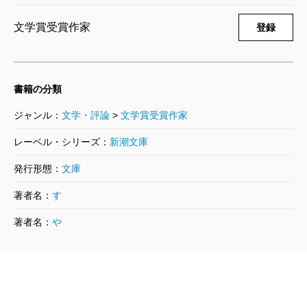
念を持って力強く生きる女性たちを描いた時代小説の
文学賞受賞作家
登録
連作集『
日本婦道記
』を読めば明らかでしょう。ただ
周五郎の探偵小説には、愛国心あふれる少年が、海外
に飛び出し日本の敵と戦うという当時の国策に沿った
書籍の分類
物語も少なくありません。ここには時流に逆らえなか
ジャンル：
文学・評論
>
文学賞受賞作家
った苦悩と共に、国策的な物語であっても手を抜か
レーベル・シリーズ：
新潮文庫
ず、読者を喜ばせるため全力を尽くした周五郎の姿も
発行形態：
文庫
見えてきます。周五郎が戦中に何を想い、それが戦後
の名作にどのような影響を与えたかを知る上でも、
著者名：
す
「周五郎少年文庫」は重要な役割を果たすと考えてい
著者名：
や
ます。
（すえくに・よしみ 文芸評論家）