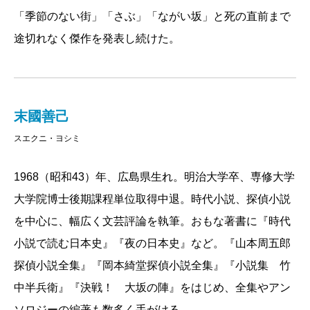
「季節のない街」「さぶ」「ながい坂」と死の直前まで
した。
途切れなく傑作を発表し続けた。
『山本周五郎探偵小説全集』の巻末には、入手できな
かった雑誌のリストを掲載し、所在をご存知の方はご
一報くださいとの告知を行いました。刊行からしばら
く経過した2010年、新潟県在住の読者の方から「少年
末國善己
少女譚海」の1932年8月号の第二附録を所有していると
スエクニ・ヨシミ
の連絡をいただきました。それは周五郎が生み出した
少年探偵・春田龍介ものの短編のはずだったのです
1968（昭和43）年、広島県生れ。明治大学卒、専修大学
が、送っていただいたコピーには甲野信三「少年探
大学院博士後期課程単位取得中退。時代小説、探偵小説
偵 黄色毒矢事件」とありました。読んでみるとやは
を中心に、幅広く文芸評論を執筆。おもな著書に『時代
り龍介ものだったので、甲野信三がこれまで知られて
小説で読む日本史』『夜の日本史』など。『山本周五郎
いなかった周五郎のペンネームであると判明したので
探偵小説全集』『岡本綺堂探偵小説全集』『小説集 竹
す。
中半兵衛』『決戦！ 大坂の陣』をはじめ、全集やアン
新たなペンネームの発見により、探偵小説と時代小
ソロジーの編著も数多く手がける。