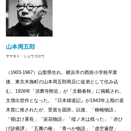
ら刊行していた『国枝史郎探偵小説全集』などと同じ
く、四百字詰めの原稿用紙に換算して一五〇〇枚で一
冊の予定でしたが、作業の途中で、戦前の周五郎が最
も多くの作品を発表した「少年少女譚海」を大量に所
蔵している資料館を発見。さらに古書店で戦前の雑誌
山本周五郎
を購入したところ、これまでどの書誌にも記載されて
ヤマモト・シュウゴロウ
いない周五郎の探偵小説が掲載されていた偶然なども
（1903-1967）山梨県生れ。横浜市の西前小学校卒業
重なり、続々と作品が集まっていきました。
後、東京木挽町の山本周五郎商店に徒弟として住み込
結果的に『山本周五郎探偵小説全集』は全六巻＋別
む。1926年「須磨寺附近」が「文藝春秋」に掲載され、
巻の大部になり、六〇編を超える長短編が収録できま
文壇出世作となった。『日本婦道記』が1943年上期の直
した。これは周五郎が残した探偵小説の九割以上にあ
木賞に推されたが、受賞を固辞。以後、「柳橋物語」
たるので、ようやく周五郎の探偵小説の全体像が概観
「寝ぼけ署長」「栄花物語」「樅ノ木は残った」「赤ひ
できるようになりました。
げ診療譚」「五瓣の椿」「青べか物語」「虚空遍歴」
ただ作品の探求は、これで終わりではありませんで