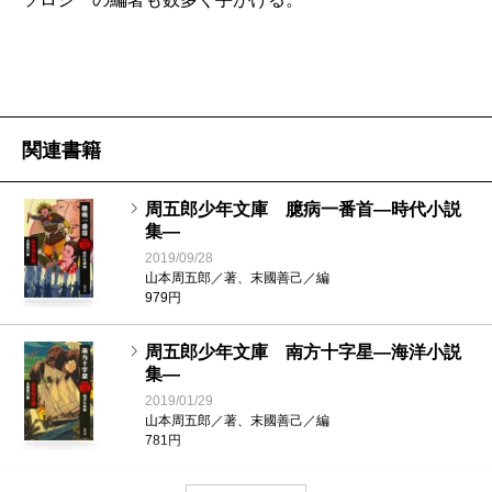
説をあわせ一六作の長短編の所在が確認できました。
また「黄色毒矢事件」の発見を報じた「読売新聞」
（2011年6月18日）を目にとめた読者の方から、やは
り未入手だった「新少年」（1937年6月号）をご恵贈い
関連書籍
ただきました。「新少年」は「少年少女譚海」以上に
散逸が激しいのですが、古書店で周五郎の探偵小説が
周五郎少年文庫 臆病一番首―時代小説
集―
掲載された「新少年」を二冊購入するなど、全集の完
2019/09/28
結後も作品の収集は進めていました。
山本周五郎／著、末國善己／編
979円
2018年9月から全五冊の予定で刊行する「
周五郎少年
文庫
」は、『山本周五郎探偵小説全集』に新発見の資
周五郎少年文庫 南方十字星―海洋小説
集―
料を加えて再編集した、まさに決定版の“周五郎探偵小
2019/01/29
説全集”となっています。今回が初収録の作品には、春
山本周五郎／著、末國善己／編
781円
田龍介シリーズの名作で、本格ミステリーとしても完
成度が高い「黄色毒矢事件」（『周五郎少年文庫 黄