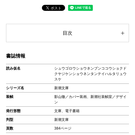
目次
書誌情報
読み仮名
シュウゴロウショウネンブンココウショクド
クヤジケンショウネンタンテイハルタリュウ
スケ
シリーズ名
新潮文庫
装幀
影山徹／カバー装画、新潮社装幀室／デザイ
ン
発行形態
文庫、電子書籍
判型
新潮文庫
頁数
384ページ