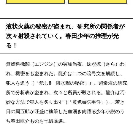
液状火薬の秘密が盗まれ、研究所の関係者が
次々射殺されていく。春田少年の推理が光
る！
無燃料機関（エンジン）の実験当夜、妹が掠（さら）わ
れ、機密をも盗まれた。龍介は二つの暗号文を解読し、
犯人を追う（「危し!! 潜水艦の秘密」）。超爆液の研究
所で分析表が盗まれ、次々と所員が殺される。龍介は巧
妙な方法で犯人を炙り出す（「黄色毒矢事件」）。若き
日の周五郎が旺盛に執筆した血湧き肉躍る少年小説のう
ち春田龍介ものを七編厳選。