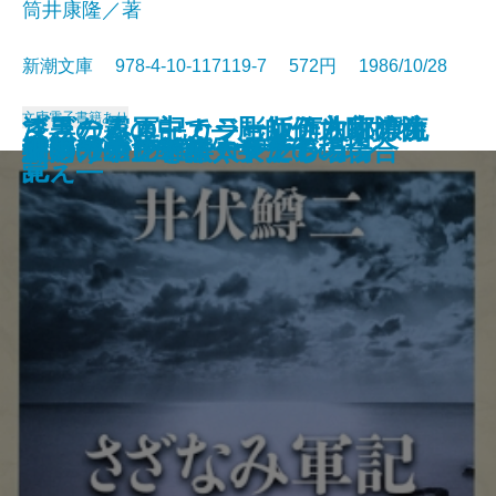
筒井康隆／著
新潮文庫 978-4-10-117119-7 572円 1986/10/28
文庫
電子書籍あり
ブラームス―カラー版作曲家の生
さざなみ軍記・ジョン万次郎漂流
漆黒の霧の中で―彫師伊之助捕物
霜の朝
ヨギ ガンジーの妖術
象工場のハッピーエンド
破獄
落日燃ゆ
カシスの舞い
美酒一代―鳥井信治郎伝―
どこかの事件
くたばれPTA
夜明けの辻
アシモフの雑学コレクション
侍
女の一生 一部・キクの場合
女の一生 二部・サチ子の場合
細川ガラシャ夫人〔上〕
細川ガラシャ夫人〔下〕
「雨の木」を聴く女たち
涯―
記
覚え―