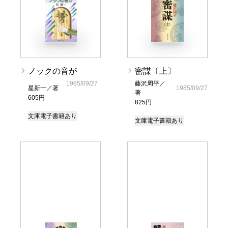
ノックの音が
密謀〔上〕
1985/09/27
藤沢周平／
星新一／著
1985/09/27
著
605円
825円
文庫
電子書籍あり
文庫
電子書籍あり