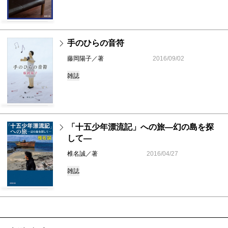
手のひらの音符
藤岡陽子／著
2016/09/02
雑誌
「十五少年漂流記」への旅―幻の島を探
して―
椎名誠／著
2016/04/27
雑誌