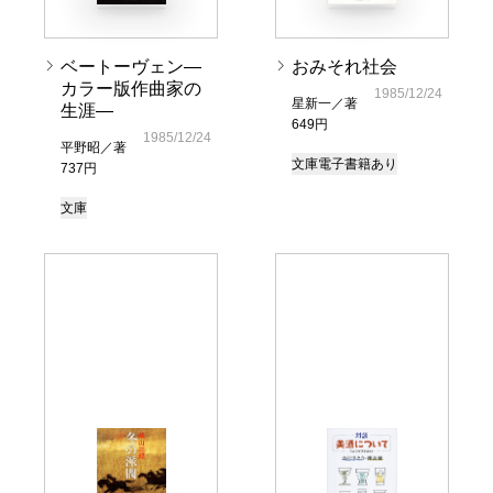
ベートーヴェン―
おみそれ社会
カラー版作曲家の
1985/12/24
星新一／著
生涯―
649円
1985/12/24
平野昭／著
文庫
電子書籍あり
737円
文庫