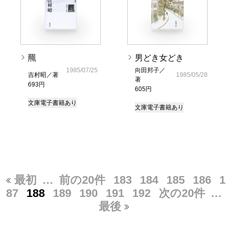
羆
男どき女どき
1985/07/25
向田邦子／
吉村昭／著
1985/05/28
著
693円
605円
文庫
電子書籍あり
文庫
電子書籍あり
最初
…
前の20件
183
184
185
186
1
87
188
189
190
191
192
次の20件
…
最後