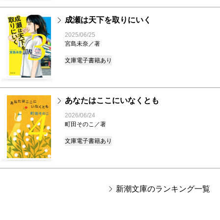
成瀬は天下を取りにいく
3
2025/06/25
宮島未奈／著
文庫
電子書籍あり
あなたはここにいなくとも
4
2026/06/24
町田そのこ／著
文庫
電子書籍あり
新潮文庫のランキング一覧