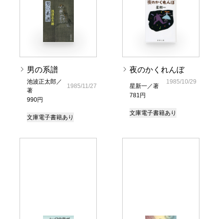
男の系譜
夜のかくれんぼ
池波正太郎／
1985/10/29
1985/11/27
星新一／著
著
781円
990円
文庫
電子書籍あり
文庫
電子書籍あり