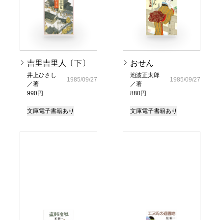
吉里吉里人〔下〕
おせん
井上ひさし
池波正太郎
1985/09/27
1985/09/27
／著
／著
990円
880円
文庫
電子書籍あり
文庫
電子書籍あり