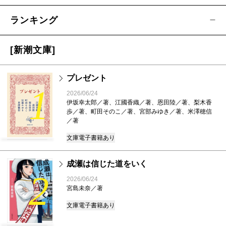
ランキング
[新潮文庫]
プレゼント
1
2026/06/24
伊坂幸太郎／著、江國香織／著、恩田陸／著、梨木香
歩／著、町田そのこ／著、宮部みゆき／著、米澤穂信
／著
文庫
電子書籍あり
成瀬は信じた道をいく
2
2026/06/24
宮島未奈／著
文庫
電子書籍あり