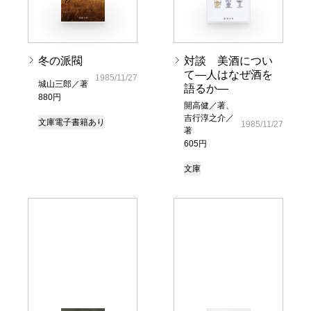
冬の派閥
対談 美酒につい
て―人はなぜ酒を
1985/11/27
城山三郎／著
語るか―
880円
開高健／著、
吉行淳之介／
文庫
電子書籍あり
1985/11/27
著
605円
文庫