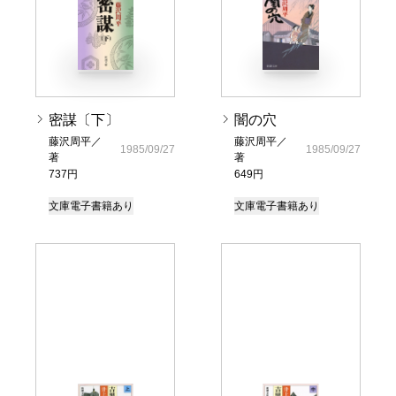
密謀〔下〕
闇の穴
藤沢周平／
藤沢周平／
1985/09/27
1985/09/27
著
著
737円
649円
文庫
電子書籍あり
文庫
電子書籍あり