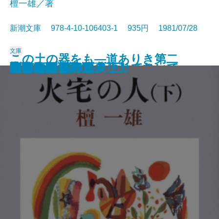
檀一雄／著
新潮文庫 978-4-10-106403-1 935円 1981/07/28
文庫
この土の器をも―道ありき第二
散歩のとき何か食べたくなって
沈黙
彦左衛門外記
エディプスの恋人
聖少女
ブンナよ、木からおりてこい
あんちゃん
お気に召すまま
火宅の人〔上〕
火宅の人〔下〕
だれかさんの悪夢
心に太陽を持て
悲しみの歌
扇野
若き数学者のアメリカ
ケインとアベル〔上〕
ケインとアベル〔下〕
海の史劇
橋のない川 五
部 結婚編―