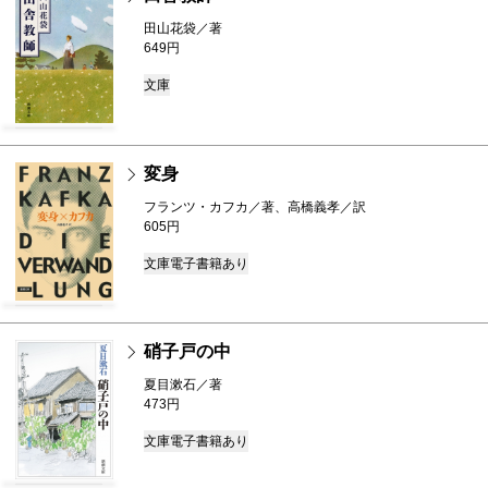
田山花袋／著
649円
文庫
変身
フランツ・カフカ／著、高橋義孝／訳
605円
文庫
電子書籍あり
硝子戸の中
夏目漱石／著
473円
文庫
電子書籍あり