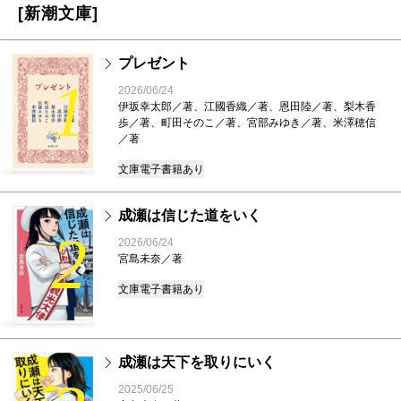
[新潮文庫]
プレゼント
1
2026/06/24
伊坂幸太郎／著、江國香織／著、恩田陸／著、梨木香
歩／著、町田そのこ／著、宮部みゆき／著、米澤穂信
／著
文庫
電子書籍あり
成瀬は信じた道をいく
2
2026/06/24
宮島未奈／著
文庫
電子書籍あり
成瀬は天下を取りにいく
2025/06/25