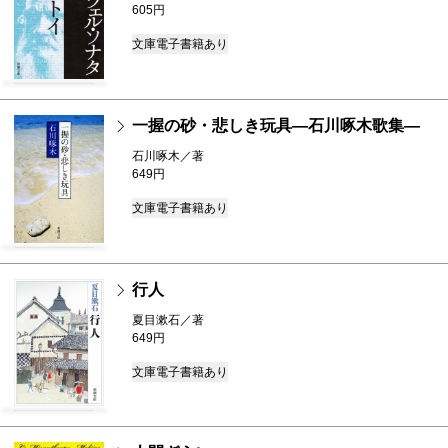
605円
文庫
電子書籍あり
一握の砂・悲しき玩具―石川啄木歌集―
石川啄木／著
649円
文庫
電子書籍あり
行人
夏目漱石／著
649円
文庫
電子書籍あり