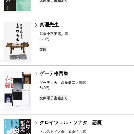
文庫
電子書籍あり
真理先生
武者小路実篤／著
693円
文庫
ゲーテ格言集
ゲーテ／著、高橋健二／編訳
649円
文庫
電子書籍あり
クロイツェル・ソナタ 悪魔
トルストイ／著、原卓也／訳