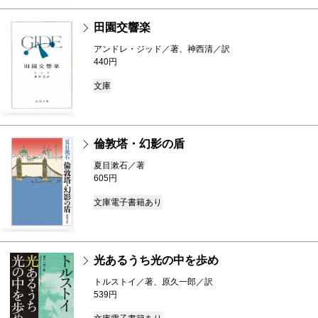
田園交響楽
アンドレ・ジッド／著、神西清／訳
440円
文庫
倫敦塔・幻影の盾
夏目漱石／著
605円
文庫
電子書籍あり
光あるうち光の中を歩め
トルストイ／著、原久一郎／訳
539円