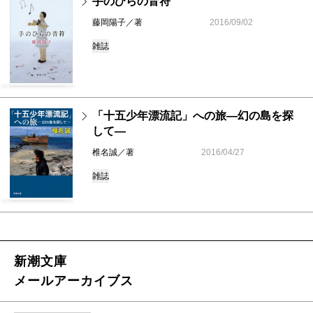
手のひらの音符
藤岡陽子／著
2016/09/02
雑誌
「十五少年漂流記」への旅―幻の島を探
して―
椎名誠／著
2016/04/27
雑誌
新潮文庫
メールアーカイブス