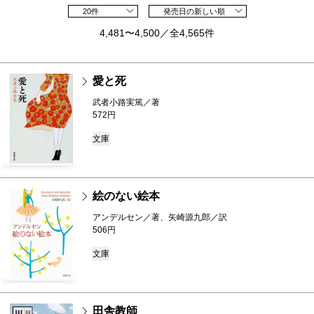
20件
発売日の新しい順
4,481〜4,500／全4,565件
愛と死
武者小路実篤／著
572円
文庫
絵のない絵本
アンデルセン／著、矢崎源九郎／訳
506円
文庫
田舎教師