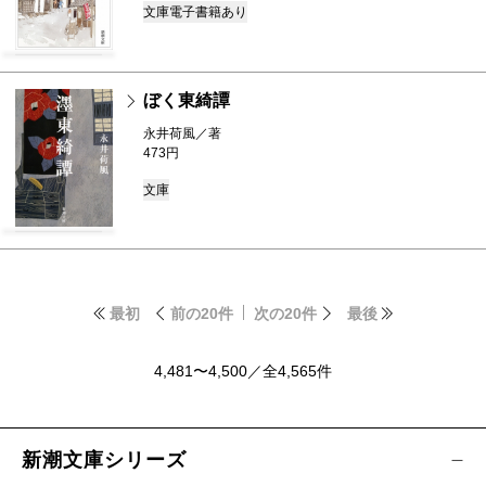
文庫
電子書籍あり
ぼく東綺譚
永井荷風／著
473円
文庫
最初
前の20件
次の20件
最後
4,481〜4,500／全4,565件
新潮文庫シリーズ