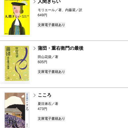
人間ぎらい
モリエール／著、内藤濯／訳
649円
文庫
電子書籍あり
蒲団・重右衛門の最後
田山花袋／著
605円
文庫
電子書籍あり
こころ
夏目漱石／著
473円
文庫
電子書籍あり