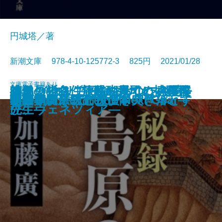
円城塔／著
新潮文庫 978-4-10-125772-3 825円 2021/01/28
文庫
電子書籍あり
ペインレス〔下〕―あなたの愛を
編集長の条件―醍醐真司の博覧推
神仙の告白 旅路の果てに―僕僕
師弟の祈り 旅路の果てに―僕僕
小説 イタリア・ルネサンス4―再
鏡子の家
今夜、もし僕が死ななければ
ひとでちゃんに殺される
草薙の剣
嘘 Love Lies
文豪ナビ 司馬遼太郎
心が挫けそうになった日に
文字渦
秘録 島原の乱
アトラス―天命探偵 Next Gear―
冬の朝、そっと担任を突き落とす
物件探偵
「日本の伝統」の正体
遺訓
庭
殺して―
理ファイル―
先生―
先生―
び、ヴェネツィア―