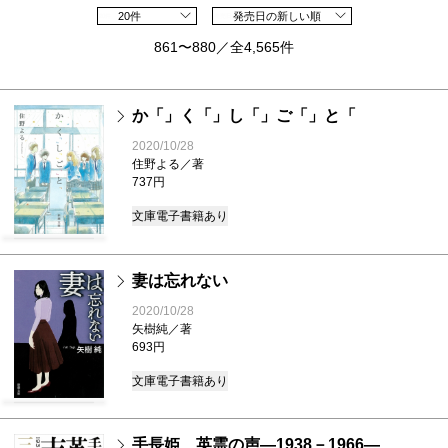
20件
発売日の新しい順
861〜880／全4,565件
か「」く「」し「」ご「」と「
2020/10/28
住野よる／著
737円
文庫
電子書籍あり
妻は忘れない
2020/10/28
矢樹純／著
693円
文庫
電子書籍あり
手長姫 英霊の声―1938－1966―