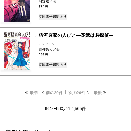
河野裕／著
781円
文庫
電子書籍あり
猫河原家の人びと―花嫁は名探偵―
2020/09/29
青柳碧人／著
693円
文庫
電子書籍あり
最初
前の20件
次の20件
最後
861〜880／全4,565件