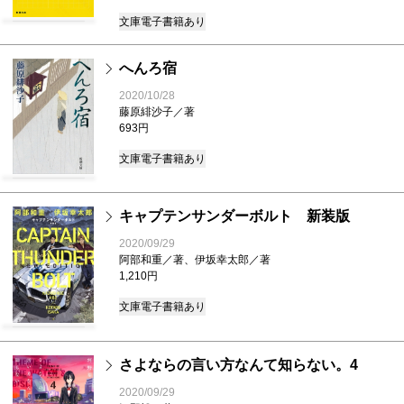
文庫
電子書籍あり
へんろ宿
2020/10/28
藤原緋沙子／著
693円
文庫
電子書籍あり
キャプテンサンダーボルト 新装版
2020/09/29
阿部和重／著、伊坂幸太郎／著
1,210円
文庫
電子書籍あり
さよならの言い方なんて知らない。4
2020/09/29