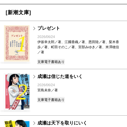
[新潮文庫]
プレゼント
1
2026/06/24
伊坂幸太郎／著、江國香織／著、恩田陸／著、梨木香
歩／著、町田そのこ／著、宮部みゆき／著、米澤穂信
／著
文庫
電子書籍あり
成瀬は信じた道をいく
2
2026/06/24
宮島未奈／著
文庫
電子書籍あり
成瀬は天下を取りにいく