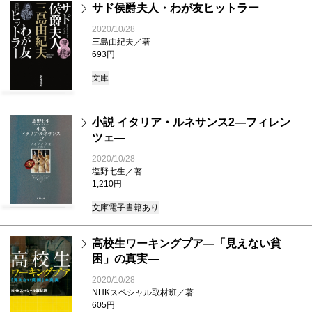
サド侯爵夫人・わが友ヒットラー
2020/10/28
三島由紀夫／著
693円
文庫
小説 イタリア・ルネサンス2―フィレン
ツェ―
2020/10/28
塩野七生／著
1,210円
文庫
電子書籍あり
高校生ワーキングプア―「見えない貧
困」の真実―
2020/10/28
NHKスペシャル取材班／著
605円