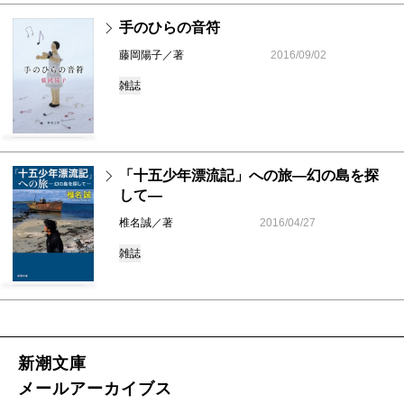
手のひらの音符
藤岡陽子／著
2016/09/02
雑誌
「十五少年漂流記」への旅―幻の島を探
して―
椎名誠／著
2016/04/27
雑誌
新潮文庫
メールアーカイブス