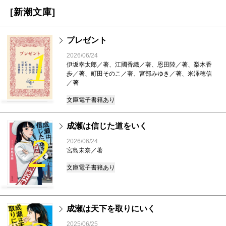
[新潮文庫]
プレゼント
1
2026/06/24
伊坂幸太郎／著、江國香織／著、恩田陸／著、梨木香
歩／著、町田そのこ／著、宮部みゆき／著、米澤穂信
／著
文庫
電子書籍あり
成瀬は信じた道をいく
2
2026/06/24
宮島未奈／著
文庫
電子書籍あり
成瀬は天下を取りにいく
2025/06/25