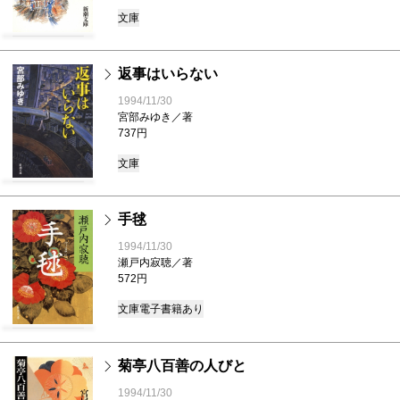
文庫
返事はいらない
1994/11/30
宮部みゆき／著
737円
文庫
手毬
1994/11/30
瀬戸内寂聴／著
572円
文庫
電子書籍あり
菊亭八百善の人びと
1994/11/30