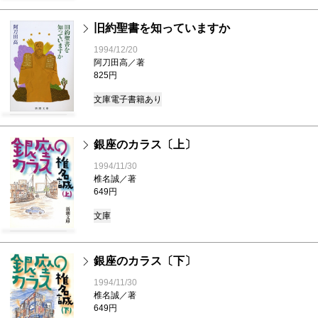
旧約聖書を知っていますか
1994/12/20
阿刀田高／著
825円
文庫
電子書籍あり
銀座のカラス〔上〕
1994/11/30
椎名誠／著
649円
文庫
銀座のカラス〔下〕
1994/11/30
椎名誠／著
649円