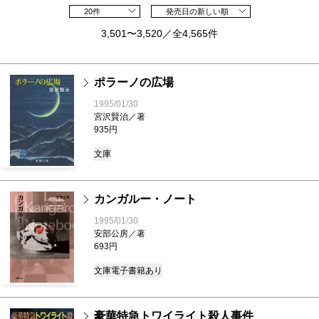
20件
発売日の新しい順
3,501〜3,520／全4,565件
ポラーノの広場
1995/01/30
宮沢賢治／著
935円
文庫
カンガルー・ノート
1995/01/30
安部公房／著
693円
文庫
電子書籍あり
豪華特急トワイライト殺人事件