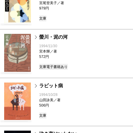
宮尾登美子／著
979円
文庫
螢川・泥の河
1994/11/30
宮本輝／著
572円
文庫
電子書籍あり
ラビット病
1994/10/28
山田詠美／著
506円
文庫