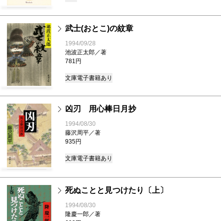
武士(おとこ)の紋章
1994/09/28
池波正太郎／著
781円
文庫
電子書籍あり
凶刃 用心棒日月抄
1994/08/30
藤沢周平／著
935円
文庫
電子書籍あり
死ぬことと見つけたり〔上〕
1994/08/30
隆慶一郎／著