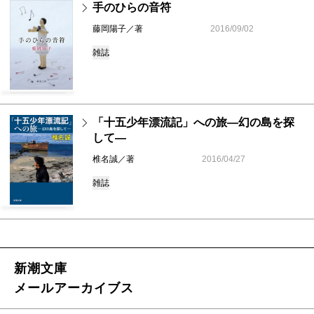
手のひらの音符
藤岡陽子／著
2016/09/02
雑誌
「十五少年漂流記」への旅―幻の島を探
して―
椎名誠／著
2016/04/27
雑誌
新潮文庫
メールアーカイブス