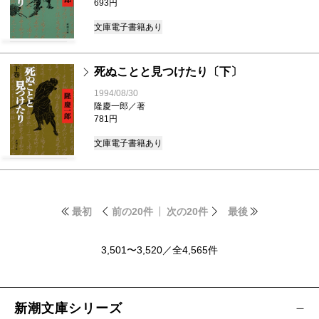
693円
文庫
電子書籍あり
死ぬことと見つけたり〔下〕
1994/08/30
隆慶一郎／著
781円
文庫
電子書籍あり
最初
前の20件
次の20件
最後
3,501〜3,520／全4,565件
新潮文庫シリーズ