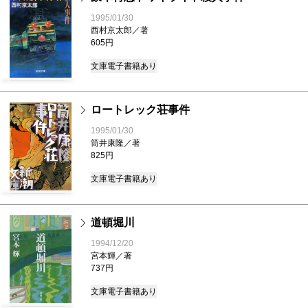
1995/01/30
西村京太郎／著
605円
文庫
電子書籍あり
ロートレック荘事件
1995/01/30
筒井康隆／著
825円
文庫
電子書籍あり
道頓堀川
1994/12/20
宮本輝／著
737円
文庫
電子書籍あり