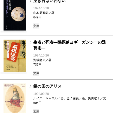
泣き言はいわない
1994/10/28
山本周五郎／著
649円
文庫
生者と死者―酩探偵ヨギ ガンジーの透
視術―
1994/10/26
泡坂妻夫／著
737円
文庫
鏡の国のアリス
1994/09/28
ルイス・キャロル／著、金子國義／絵、矢川澄子／訳
605円
文庫