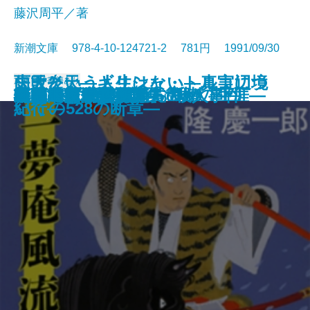
藤沢周平／著
新潮文庫 978-4-10-124721-2 781円 1991/09/30
雨天炎天―ギリシャ・トルコ辺境
失敗という人生はない―真実につ
文庫
電子書籍あり
状況曲線〔下〕
凶夢など30
縛られた巨人―南方熊楠の生涯―
異人たちとの夏
ひざまずいて足をお舐め
仮釈放
ふたり
哀愁の町に霧が降るのだ〔上〕
哀愁の町に霧が降るのだ〔下〕
たそがれ清兵衛
一夢庵風流記
新編 宮沢賢治詩集
特急「あさしお3号」殺人事件
レパントの海戦
風流江戸雀
黒幕
新橋烏森口青春篇
ロードス島攻防記
紀行―
いての528の断章―