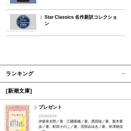
Star Classics 名作新訳コレクショ
ン
ランキング
[新潮文庫]
プレゼント
1
2026/06/24
伊坂幸太郎／著、江國香織／著、恩田陸／著、梨木香
歩／著、町田そのこ／著、宮部みゆき／著、米澤穂信