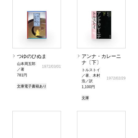
つゆのひぬま
アンナ・カレーニ
ナ〔下〕
山本周五郎
1972/03/01
／著
トルストイ
781円
／著、木村
1972/02/29
浩／訳
文庫
電子書籍あり
1,100円
文庫