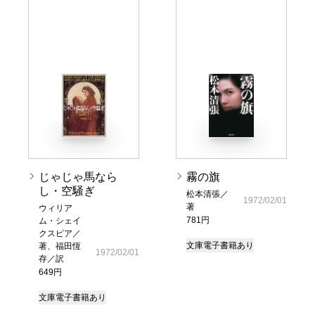
じゃじゃ馬なら
霧の旗
し・空騒ぎ
松本清張／
1972/02/01
著
ウィリア
781円
ム・シェイ
クスピア／
文庫
電子書籍あり
著、福田恆
1972/02/01
存／訳
649円
文庫
電子書籍あり