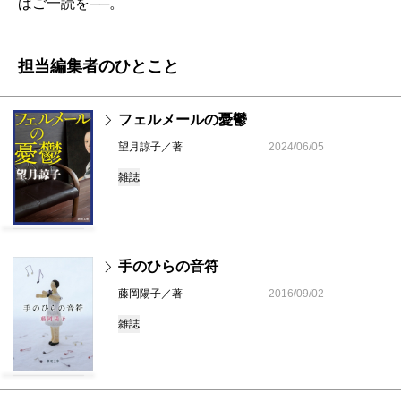
ばご一読を──。
担当編集者のひとこと
フェルメールの憂鬱
望月諒子／著
2024/06/05
雑誌
手のひらの音符
藤岡陽子／著
2016/09/02
雑誌