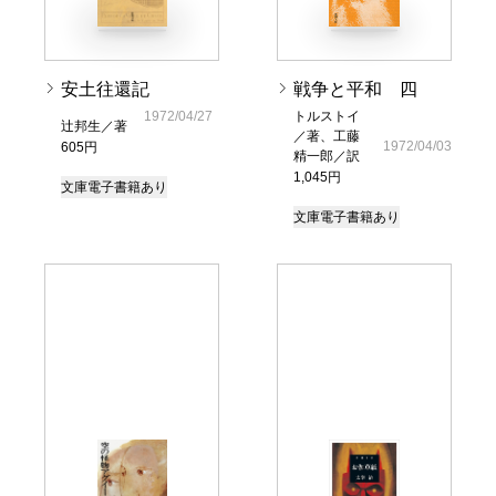
安土往還記
戦争と平和 四
1972/04/27
トルストイ
辻邦生／著
／著、工藤
1972/04/03
605円
精一郎／訳
1,045円
文庫
電子書籍あり
文庫
電子書籍あり