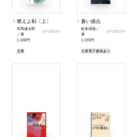
燃えよ剣〔上〕
蒼い描点
司馬遼太郎
松本清張／
1972/06/01
1972/05/29
／著
著
1,100円
1,155円
文庫
文庫
電子書籍あり