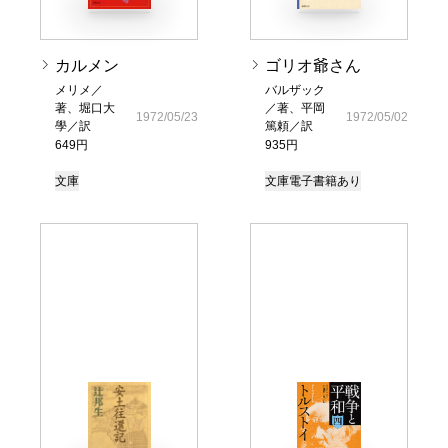
カルメン
ゴリオ爺さん
メリメ／
バルザック
著、堀口大
／著、平岡
1972/05/23
1972/05/02
學／訳
篤頼／訳
649円
935円
文庫
文庫
電子書籍あり