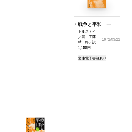
戦争と平和 一
トルストイ
／著、工藤
1972/03/22
精一郎／訳
1,155円
文庫
電子書籍あり