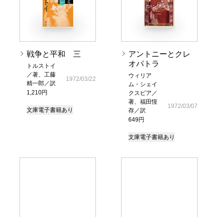
戦争と平和 三
アントニーとクレ
オパトラ
トルストイ
／著、工藤
ウィリア
1972/03/22
精一郎／訳
ム・シェイ
1,210円
クスピア／
著、福田恆
1972/03/07
文庫
電子書籍あり
存／訳
649円
文庫
電子書籍あり