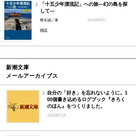
「十五少年漂流記」への旅―幻の島を探
して―
椎名誠／著
2016/04/27
雑誌
新潮文庫
メールアーカイブス
自分の「好き」を忘れないように。1
00個書き込めるログブック『きろく
のほん』をつくりました。
2026/07/15