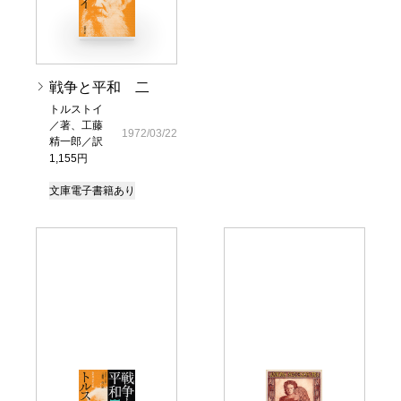
戦争と平和 二
トルストイ
／著、工藤
1972/03/22
精一郎／訳
1,155円
文庫
電子書籍あり