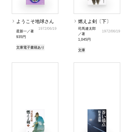
ようこそ地球さん
燃えよ剣〔下〕
1972/06/19
司馬遼太郎
星新一／著
1972/06/19
／著
935円
1,045円
文庫
電子書籍あり
文庫