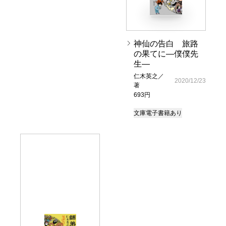
神仙の告白 旅路
の果てに―僕僕先
生―
仁木英之／
2020/12/23
著
693円
文庫
電子書籍あり