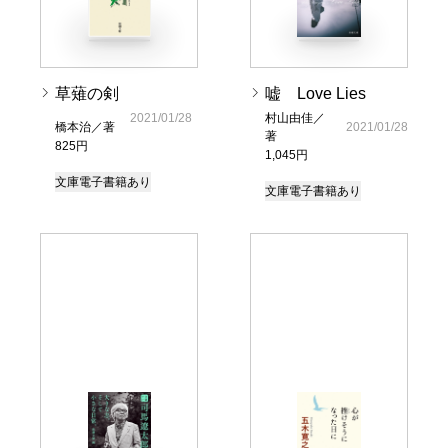
草薙の剣
嘘 Love Lies
2021/01/28
村山由佳／
橋本治／著
2021/01/28
著
825円
1,045円
文庫
電子書籍あり
文庫
電子書籍あり