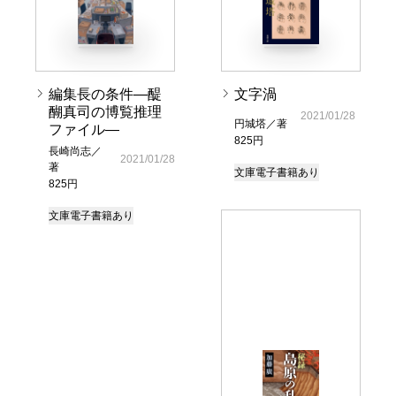
編集長の条件―醍
文字渦
醐真司の博覧推理
2021/01/28
円城塔／著
ファイル―
825円
長崎尚志／
2021/01/28
著
文庫
電子書籍あり
825円
文庫
電子書籍あり