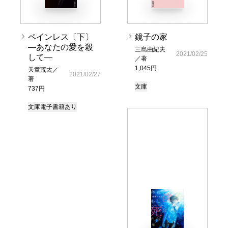
ペインレス〔下〕
鏡子の家
―あなたの愛を殺
三島由紀夫
2021/02/25
して―
／著
1,045円
天童荒太／
2021/02/27
著
文庫
737円
文庫
電子書籍あり