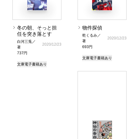
冬の朝、そっと担
物件探偵
任を突き落とす
乾くるみ／
2020/12/23
著
白河三兎／
2020/12/23
693円
著
737円
文庫
電子書籍あり
文庫
電子書籍あり