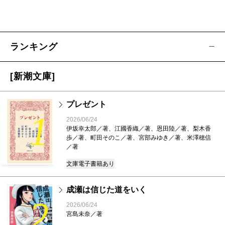
ランキング
[新潮文庫]
プレゼント
1
2026/06/24
伊坂幸太郎／著、江國香織／著、恩田陸／著、梨木香
歩／著、町田そのこ／著、宮部みゆき／著、米澤穂信
／著
文庫
電子書籍あり
成瀬は信じた道をいく
2
2026/06/24
宮島未奈／著