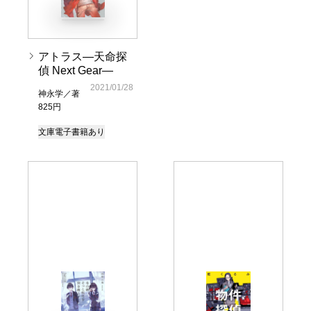
アトラス―天命探
偵 Next Gear―
2021/01/28
神永学／著
825円
文庫
電子書籍あり