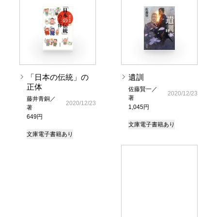
「日本の伝統」の
遺訓
正体
佐藤賢一／
2020/12/23
著
藤井青銅／
2020/12/23
1,045円
著
649円
文庫
電子書籍あり
文庫
電子書籍あり