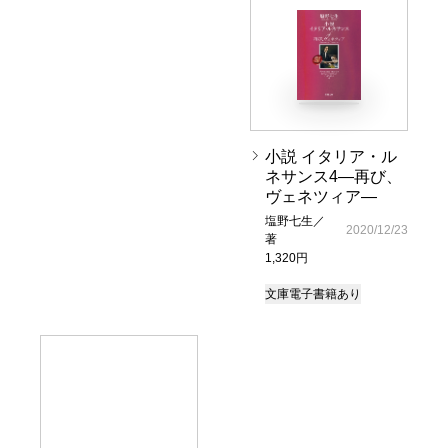
小説 イタリア・ル
ネサンス4―再び、
ヴェネツィア―
塩野七生／
2020/12/23
著
1,320円
文庫
電子書籍あり