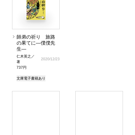
師弟の祈り 旅路
の果てに―僕僕先
生―
仁木英之／
2020/12/23
著
737円
文庫
電子書籍あり