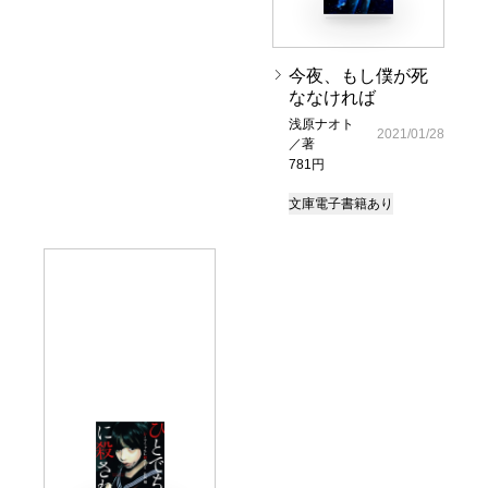
今夜、もし僕が死
ななければ
浅原ナオト
2021/01/28
／著
781円
文庫
電子書籍あり