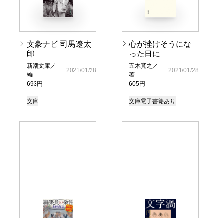
文豪ナビ 司馬遼太
心が挫けそうにな
郎
った日に
新潮文庫／
五木寛之／
2021/01/28
2021/01/28
編
著
693円
605円
文庫
文庫
電子書籍あり