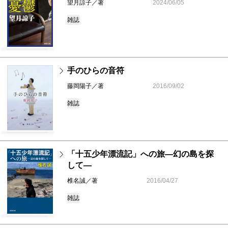
望月諒子／著
2024/06/05
雑誌
手のひらの音符
藤岡陽子／著
2016/09/02
雑誌
「十五少年漂流記」への旅―幻の島を探
して―
椎名誠／著
2016/04/27
雑誌