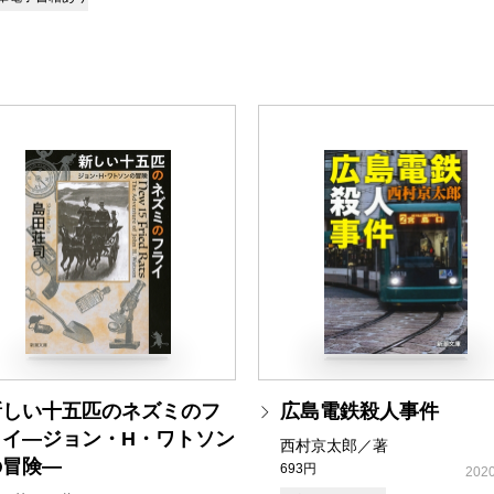
新しい十五匹のネズミのフ
広島電鉄殺人事件
ライ―ジョン・H・ワトソン
西村京太郎／著
の冒険―
693円
2020