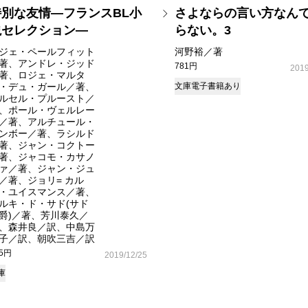
特別な友情―フランスBL小
さよならの言い方なん
説セレクション―
らない。3
ジェ・ペールフィット
河野裕／著
著、アンドレ・ジッド
781円
2019
著、ロジェ・マルタ
・デュ・ガール／著、
文庫
電子書籍あり
ルセル・プルースト／
、ポール・ヴェルレー
／著、アルチュール・
ンボー／著、ラシルド
著、ジャン・コクトー
著、ジャコモ・カサノ
ァ／著、ジャン・ジュ
／著、ジョリ= カル
・ユイスマンス／著、
ルキ・ド・サド(サド
爵)／著、芳川泰久／
、森井良／訳、中島万
子／訳、朝吹三吉／訳
25円
2019/12/25
庫