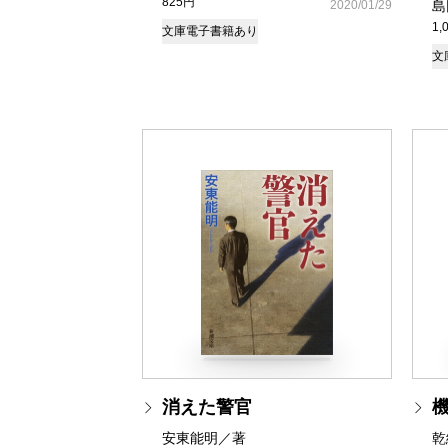
825円
2020/01/29
島
1,
文庫
電子書籍あり
文
消えた警官
安東能明／著
乾