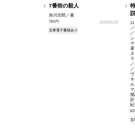
7番街の殺人
赤川次郎／著
781円
2020/01/29
ロ
／
文庫
電子書籍あり
／
ン
マ
著
ヌ
ラ
／
／
ヴ
ネ
ル
マ
侯
訳
紀
8
文