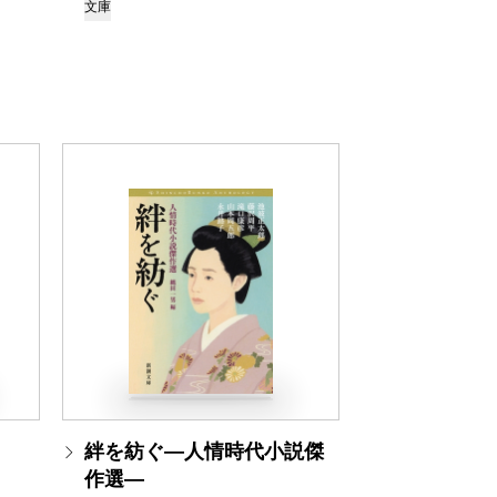
文庫
絆を紡ぐ―人情時代小説傑
作選―