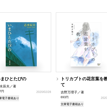
いまひとたびの
トリカブトの花言葉を
て
水辰夫／著
37円
2020/02/28
吉野万理子／著
693円
2020
庫
電子書籍あり
文庫
電子書籍あり