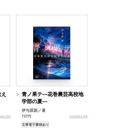
教え
青ノ果テ―花巻農芸高校地
学部の夏―
伊与原新／著
737円
/01/29
2020/01/29
文庫
電子書籍あり