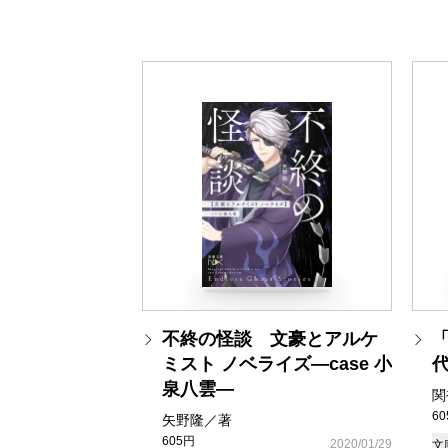
不終の怪談 文豪とアルケ
ミスト ノベライズ―case 小
泉八雲―
関
6
矢野隆／著
605円
2020/01/29
文