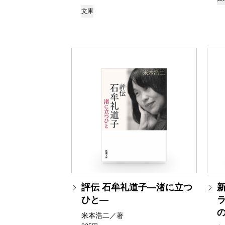
文庫
評伝 石牟礼道子―渚に立つ
ひと―
米本浩二／著