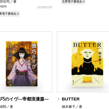
田荘司／著
文庫
電子書籍あり
045円
2020/01/29
庫
電子書籍あり
機巧のイヴ―帝都浪漫篇―
BUTTER
緑郎／著
柚木麻子／著