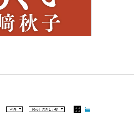
Nex
t
20件
発売日の新しい順