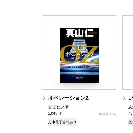
オペレーションZ
真山仁／著
志
1,045円
7
2020/02/28
文庫
電子書籍あり
文