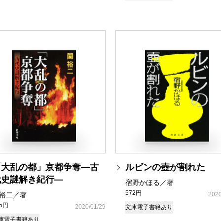
「大乱の都」京都争奪―古
ルビンの壺が割れた
代史謎解き紀行―
宿野かほる／著
572円
裕二／著
2020
05円
2020/01/29
文庫
電子書籍あり
庫
電子書籍あり