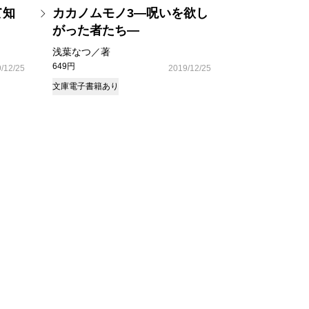
て知
カカノムモノ3―呪いを欲し
がった者たち―
浅葉なつ／著
649円
/12/25
2019/12/25
文庫
電子書籍あり