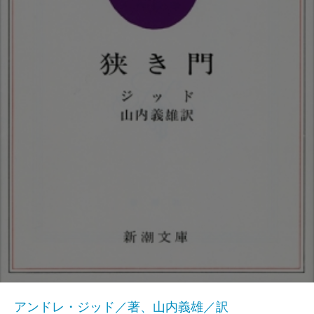
アンドレ・ジッド／著、山内義雄／訳