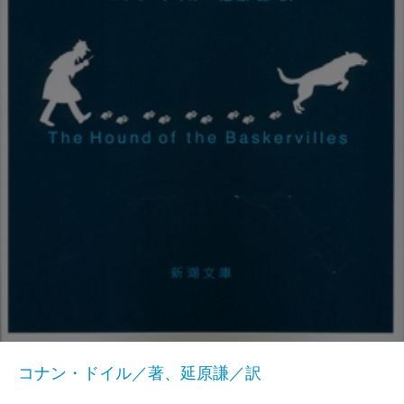
コナン・ドイル／著、延原謙／訳