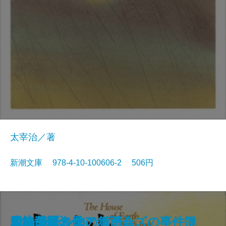
太宰治／著
新潮文庫 978-4-10-100606-2 506円
狭き門
天の夕顔
夕鶴・彦市ばなし
善悪の彼岸
バスカヴィル家の犬
盗賊
野火
博物誌
フランダースの犬
走れメロス
大地〔四〕
大地〔三〕
大地〔二〕
ジェーン・エア〔下〕
大地〔一〕
四つの署名
悪の華
シャーロック・ホームズの事件簿
少将滋幹の母
ドルジェル伯の舞踏会