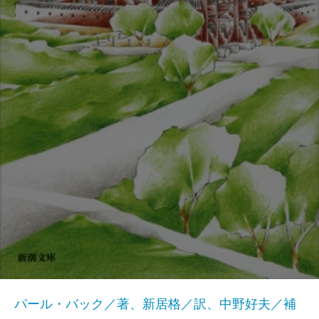
パール・バック／著、新居格／訳、中野好夫／補