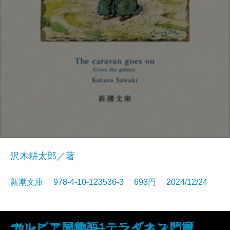
沢木耕太郎／著
新潮文庫 978-4-10-123536-3 693円 2024/12/24
黒雪姫と七人の怪物 最愛の人を
ぼけますから、よろしくお願いし
つゆのあとさき・カッフェー一夕
キャラヴァンは進む─銀河を渡るI
ナルニア国物語1 ライオンと魔
コンビニ兄弟4―テンダネス門司