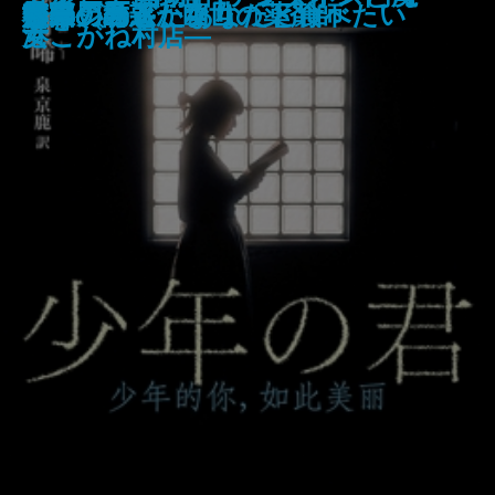
戦車兵の栄光─マチルダ単騎行─
殺されたので黒衣の悪女になって
紫姫の国〔上〕
紫姫の国〔下〕
工藤會事件
財布は踊る
晴れの日散歩
少年の君
守り刀のうた
堕天の誘惑 幽世の薬剤師
熔果
邯鄲の島遥かなり〔下〕
救国ゲーム
もういちど、あなたと食べたい
ベージュ
ます。 おかえりお母さん
話
─
女
港こがね村店―
復讐を誓います