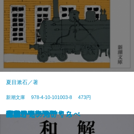
夏目漱石／著
新潮文庫 978-4-10-101003-8 473円
猟銃・闘牛
ヴェルレーヌ詩集
草枕
斜陽
高村光太郎詩集
歌行燈・高野聖
土
真実一路
老妓抄
坊っちゃん
和解
ヰタ・セクスアリス
出家とその弟子
にごりえ・たけくらべ
武蔵野
白痴
青年
雁
それから
門