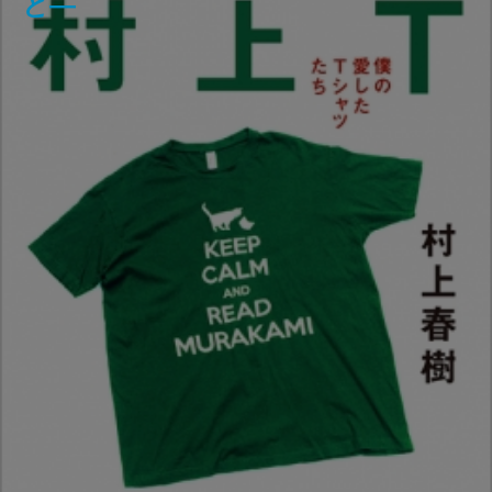
と正信―
―
の事件簿―
と―