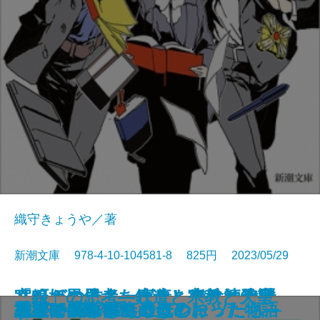
織守きょうや／著
新潮文庫 978-4-10-104581-8 825円 2023/05/29
ふたりの本多―家康を支えた忠勝
室町妖異伝―あやかしの絵師奇譚
リーガルーキーズ！―半熟法律家
「線」の思考―鉄道と宗教と天皇
ぎょらん
オルタネート
おくることば
そもそも島に進化あり
愚者の街〔上〕
愚者の街〔下〕
余命1日の僕が、君に紡ぐ物語
村上T―僕の愛したTシャツたち―
正欲
八月の銀の雪
やがて訪れる春のために
やがて満ちてくる光の
悪魔はいつもそこに
世界でいちばん透きとおった物語
マッチング！
地上に星座をつくる