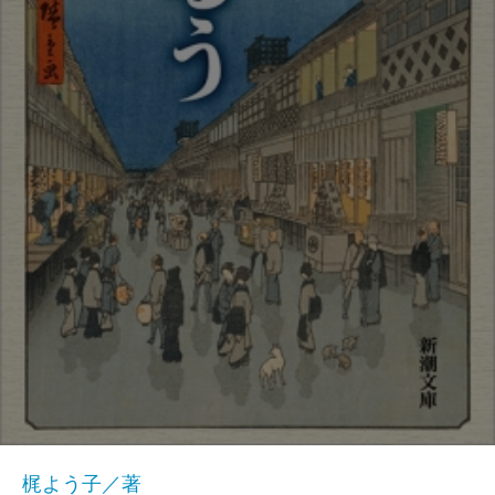
梶よう子／著