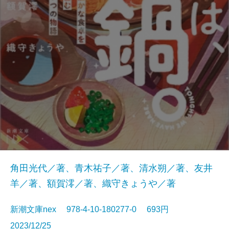
角田光代／著、青木祐子／著、清水朔／著、友井
羊／著、額賀澪／著、織守きょうや／著
新潮文庫nex 978-4-10-180277-0 693円
2023/12/25