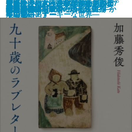
新潮文庫 978-4-10-104831-4 781円 2023/12/25
近親殺人―家族が家族を殺すとき
今夜は、鍋。―温かな食卓を囲む7
魔女推理―きっといつか、恋のよ
アルマジロの手―宇能鴻一郎傑作
室町は今日もハードボイルド―日
華のかけはし―東福門院徳川和子
広重ぶるう
母親病
冬の日誌／内面からの報告書
ナッシング・マン
婚活1000本ノック
九十歳のラブレター
阿修羅草紙
破天荒
生贄の門
奇譚蒐集録―鉄環の娘と来訪神―
だってバズりたいじゃないですか
大絵画展
地中の星―東京初の地下鉄走る―
聖者のかけら
―
つの物語―
うに思い出す―
短編集―
本中世のアナーキーな世界―
―