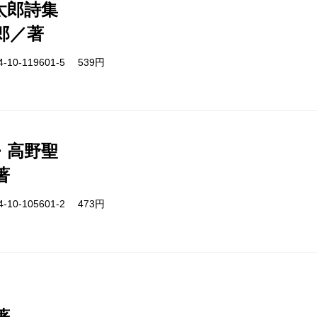
太郎詩集
郎／著
-10-119601-5 539円
・高野聖
著
-10-105601-2 473円
著