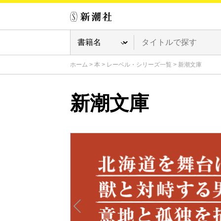
ホーム
>
本
>
レーベル・シリーズ一覧
>
新潮文庫
新潮文庫