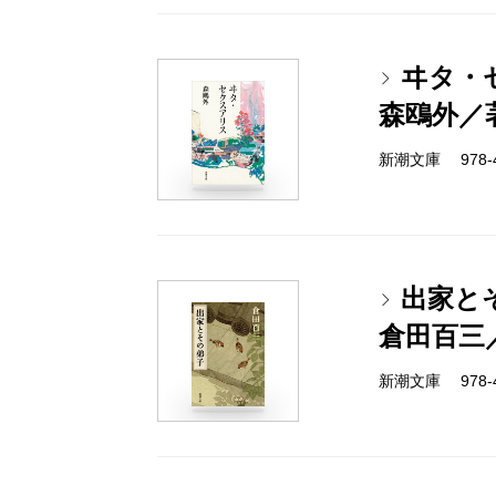
ヰタ・
森鴎外／
新潮文庫 978-4
出家と
倉田百三
新潮文庫 978-4