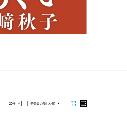
Nex
t
20件
発売日の新しい順