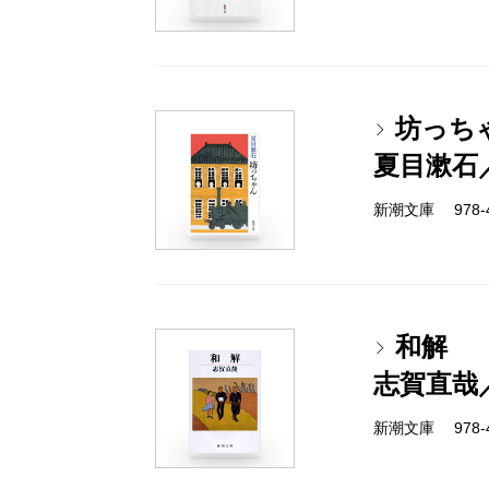
坊っち
夏目漱石
新潮文庫 978-4
和解
志賀直哉
新潮文庫 978-4