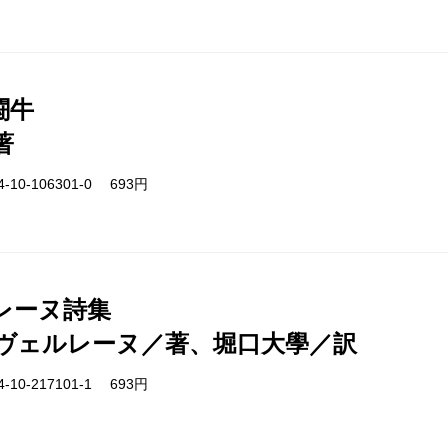
闘牛
著
-10-106301-0 693円
レーヌ詩集
ヴェルレーヌ／著、堀口大學／訳
-10-217101-1 693円