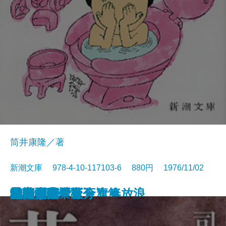
筒井康隆／著
新潮文庫 978-4-10-117103-6 880円 1976/11/02
日本の伝説
城塞〔上〕
城塞〔中〕
城塞〔下〕
妖精配給会社
冬の鷹
幼き日のこと・青春放浪
栄光の岩壁〔上〕
栄光の岩壁〔下〕
狂気の沙汰も金次第
花神〔上〕
花神〔中〕
花神〔下〕
二百十日・野分
坑夫
文鳥・夢十夜
幸福な死
マイ国家
雄気堂々〔上〕
雄気堂々〔下〕