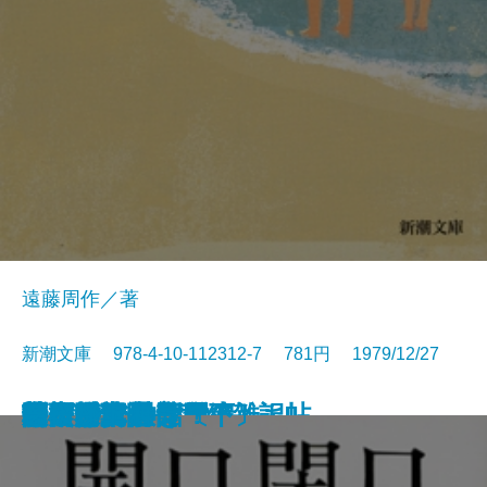
遠藤周作／著
新潮文庫 978-4-10-112312-7 781円 1979/12/27
歴史と視点―私の雑記帖―
鬼怒川
食卓の情景
すばらしい数学者たち
道ありき―青春編―
鍵のかかる部屋
一人ならじ
燃えつきた地図
にぎやかな部屋
砂の城
開口閉口
杳子・妻隠
朝ごはんぬき？
渦
陸奥爆沈
毎日が日曜日
梅雨将軍信長
ギリシア神話〔下〕
芝桜〔上〕
芝桜〔下〕