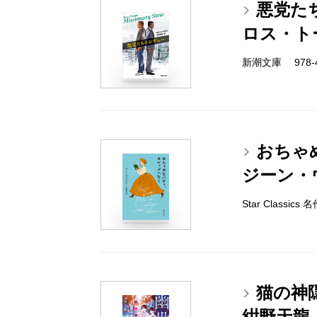
悪党た
ロス・ト
新潮文庫 978-4-
おちゃ
ジーン・
Star Classi
猫の神
紺野天龍