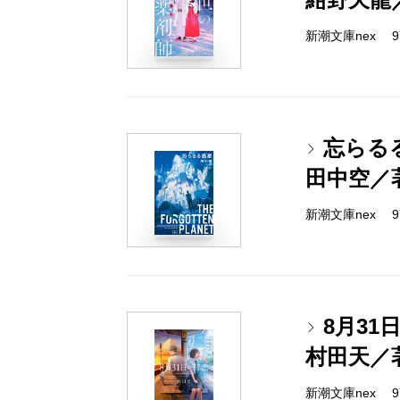
新潮文庫nex 978
忘らる
田中空／
新潮文庫nex 978
8月31
村田天／
新潮文庫nex 978