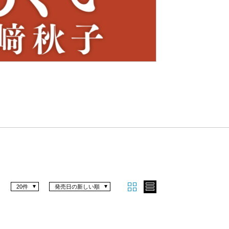
Nex
t
20件
発売日の新しい順