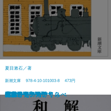
夏目漱石／著
新潮文庫 978-4-10-101003-8 473円
猟銃・闘牛
ヴェルレーヌ詩集
草枕
斜陽
高村光太郎詩集
歌行燈・高野聖
土
真実一路
老妓抄
坊っちゃん
和解
ヰタ・セクスアリス
出家とその弟子
にごりえ・たけくらべ
武蔵野
白痴
青年
雁
それから
門