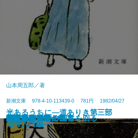
山本周五郎／著
新潮文庫 978-4-10-113439-0 781円 1982/04/27
光あるうちに―道ありき第三部
時雨のあと
雲霧仁左衛門 前
雲霧仁左衛門 後
イエスの生涯
米内光政
背中の勲章
夕暮まで
恍惚の人
殉教
花も刀も
ピンチランナー調書
日本のおんな
小説家の休暇
津軽通信
やぶからし
闇は知っている
大本営が震えた日
地球はグラスのふちを回る
竹光始末
信仰入門編―