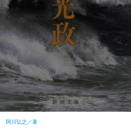
阿川弘之／著