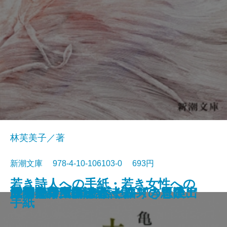
林芙美子／著
新潮文庫 978-4-10-106103-0 693円
若き詩人への手紙・若き女性への
人形の家
恐怖の谷
蟹工船・党生活者
マルテの手記
武蔵野夫人
緋色の研究
ツァラトストラかく語りき〔下〕
シャーロック・ホームズの帰還
サロメ・ウィンダミア卿夫人の扇
浮雲
大和古寺風物誌
シャーロック・ホームズの冒険
シャーロック・ホームズの思い出
ジェーン・エア〔上〕
ツァラトストラかく語りき〔上〕
武者小路実篤詩集
はつ恋
海潮音―上田敏訳詩集―
人間失格
手紙