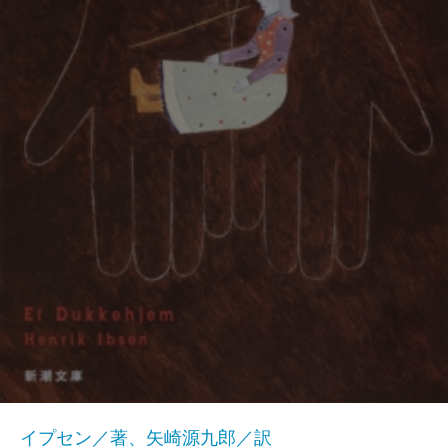
イプセン／著、矢崎源九郎／訳