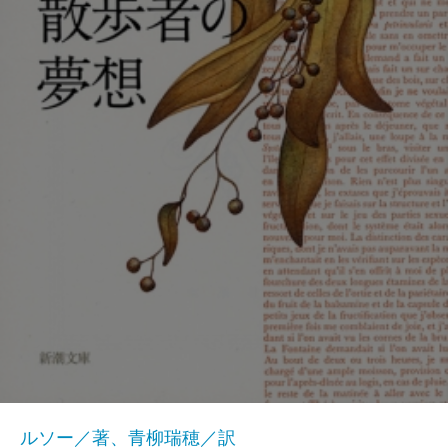
ルソー／著、青柳瑞穂／訳