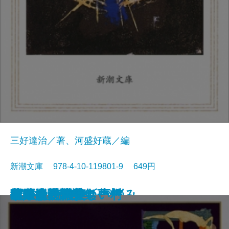
三好達治／著、河盛好蔵／編
新潮文庫 978-4-10-119801-9 649円
孤独な散歩者の夢想
ゲーテ詩集
脂肪の塊・テリエ館
パルムの僧院〔下〕
巴里の憂鬱
若きウェルテルの悩み
ハイネ詩集
女の一生
パルムの僧院〔上〕
三好達治詩集
バイロン詩集
春琴抄
風立ちぬ・美しい村
ヴィヨンの妻
北原白秋詩集
萩原朔太郎詩集
ヘッセ詩集
春の嵐
椿姫
春