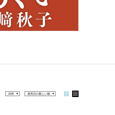
Nex
t
20件
発売日の新しい順