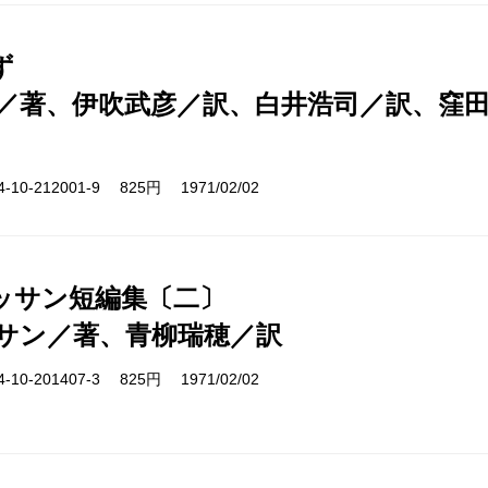
ず
／著、伊吹武彦／訳、白井浩司／訳、窪
10-212001-9 825円 1971/02/02
ッサン短編集〔二〕
サン／著、青柳瑞穂／訳
10-201407-3 825円 1971/02/02