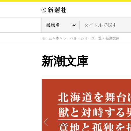
ホーム
>
本
>
レーベル・シリーズ一覧
>
新潮文庫
新潮文庫