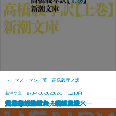
トーマス・マン／著、高橋義孝／訳
新潮文庫 978-4-10-202202-3 1,210円
貧しき人びと
未成年〔下〕
未成年〔上〕
壁
青梅雨
忘却の河
エミリーの求めるもの
魔の山〔下〕
雁の寺・越前竹人形
魔の山〔上〕
北回帰線
勝海舟―第五巻・江戸開城―
勝海舟―第六巻・明治新政―
勝海舟―第三巻・長州征伐―
勝海舟―第四巻・大政奉還―
他人の顔
河童・或阿呆の一生
勝海舟―第一巻・黒船渡来―
勝海舟―第二巻・咸臨丸渡米―
地獄変・偸盗