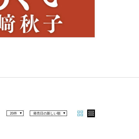
Nex
t
20件
発売日の新しい順