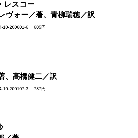
・レスコー
レヴォー／著、青柳瑞穂／訳
-10-200601-6 605円
著、高橋健二／訳
-10-200107-3 737円
抄
郎／著