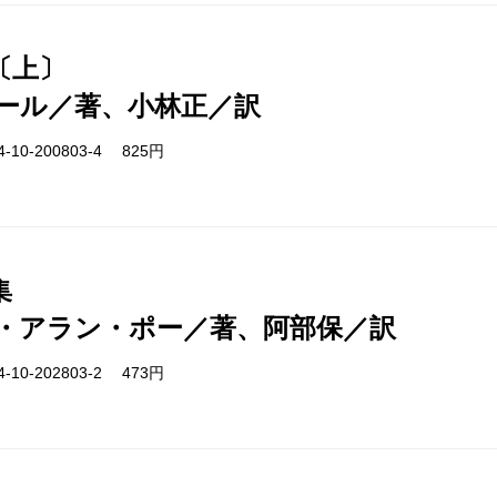
〔上〕
ール／著、小林正／訳
-10-200803-4 825円
集
・アラン・ポー／著、阿部保／訳
-10-202803-2 473円