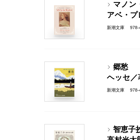
マノン
アベ・プ
新潮文庫 978-4
郷愁
ヘッセ／
新潮文庫 978-4
智恵子
高村光太