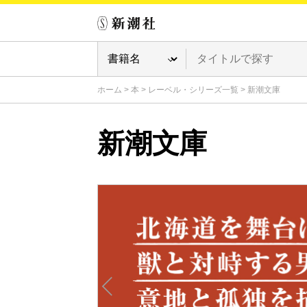
ホーム
>
本
>
レーベル・シリーズ一覧
>
新潮文庫
新潮文庫