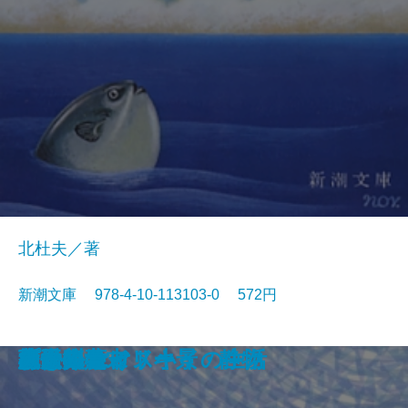
北杜夫／著
新潮文庫 978-4-10-113103-0 572円
眠狂四郎無頼控〔六〕
日日平安
芽むしり仔撃ち
忍ぶ川
梟の城
海辺の光景
しぶちん
しろばんば
香華
どくとるマンボウ航海記
プールサイド小景・静物
おはん
大炊介始末
ドストエフスキイの生活
楢山節考
紀ノ川
蒼き狼
可愛いエミリー
天平の甍
ひかりごけ