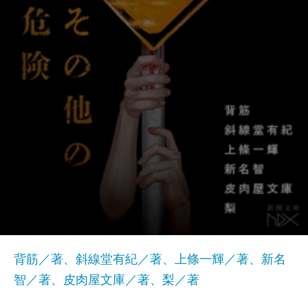
背筋／著、斜線堂有紀／著、上條一輝／著、新名
智／著、皮肉屋文庫／著、梨／著