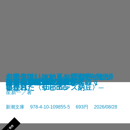
さよならの言い方なんて知らな
〈完全版〉JKハルは異世界で娼婦
幻のアフリカ納豆を追え！─そし
名探偵のいけにえ─人民教会殺人
幽冥の岸 十二国記
未知なるカダスを夢に求めて
龍ノ国幻想9 天恵の命
神と王1 亡国の書
人魚屋敷の殺人
悪徳もまた
善人たち
わたしが・棄てた・女
きまぐれカプセル
一夜─隠蔽捜査10─
夢ノ町本通り─文庫版─
フィレンツェに悪魔が彷徨う
その他の危険
人喰いパンダ殺人事件
色ざんげ
晴れでも雨でも昆虫学者
い。11
になった summer
て現れた〈サピエンス納豆〉─
事件─
星新一／著
新潮文庫 978-4-10-109855-5 693円 2026/08/28