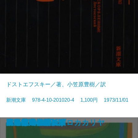
ドストエフスキー／著、小笠原豊樹／訳
新潮文庫 978-4-10-201020-4 1,100円 1973/11/01
ちいさこべ
ブンとフン
新ハムレット
星への旅
沈黙の春
リチャード三世
Dの複合
ほら男爵 現代の冒険
深川安楽亭
虐げられた人びと
パンドラの匣
出発は遂に訪れず
黒の様式
長距離走者の孤独
松風の門
ことばの歳時記
死の家の記録
水中都市・デンドロカカリヤ
夏の花・心願の国
メルヒェン