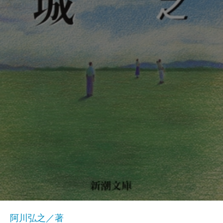
阿川弘之／著