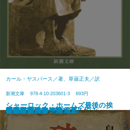
カール・ヤスパース／著、草薙正夫／訳
新潮文庫 978-4-10-203601-3 693円
シャーロック・ホームズ最後の挨
春の城
桜の実の熟する時
千曲川のスケッチ
人間の土地
クヌルプ
夜明け前 第二部〔下〕
夜明け前 第二部〔上〕
小さき者へ・生れ出づる悩み
哲学入門
破戒
夜明け前 第一部〔上〕
夜明け前 第一部〔下〕
肉体の悪魔
青春は美わし
コクトー詩集
アポリネール詩集
人生論ノート
異邦人
スタインベック短編集
拶