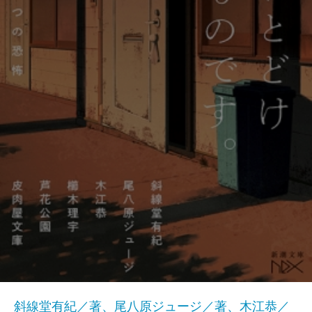
斜線堂有紀／著、尾八原ジュージ／著、木江恭／