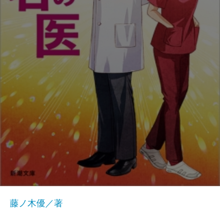
藤ノ木優／著