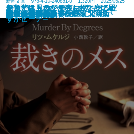
新潮文庫 978-4-10-240881-0 1,320円 2025/06/25
おとどけものです。─あなたに届
なんでも見つかる夜に、こころだ
デス・ストランディング2─オン・
鳥類学は、あなたのお役に立てま
あしたの名医3─執刀医・北条衛─
美しすぎた薔薇
君といた日の続き
皆のあらばしり
えげつない！ 寄生生物
らんたん
ナルニア国物語7 さいごの戦い
私立探偵マニー・ムーン
裁きのメス
記憶の鍵盤
成瀬は天下を取りにいく
母ちゃんのフラフープ
しろがねの葉
答えは風のなか
いつまで
罠
いた6つの恐怖─
けが見つからない
ザ・ビーチ─
すか？