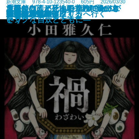
新潮文庫 978-4-10-123540-0 605円 2026/03/30
「読む力」と「地頭力」がいっき
旅のつばくろ、ふたたび─飛び立
原田マハ、アートの達人に会いに
名探偵の顔が良い2―謎解きはジ
大好きな人、死んでくれてありが
ドリトル先生アフリカへ行く
魔都シカモア
聖女の、遺産
重力アルケミック
最後の魔法
水─本の小説─
ブルー ハワイ
可哀想な蠅
禍
遠い声、遠い部屋
連続殺人鬼の妻
夜が少女を探偵にする
文豪の花嫁
戦慄
キツネ狩り
に身につく 東大読書
つ季節─
いく
ャンクな自炊とともに―
とう