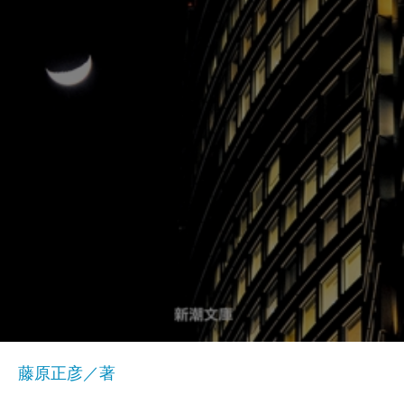
藤原正彦／著