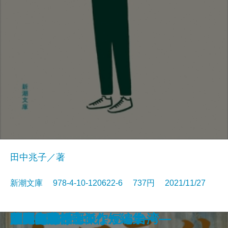
田中兆子／著
新潮文庫 978-4-10-120622-6 737円 2021/11/27
暇と退屈の倫理学
家康の女軍師
老いも病も受け入れよう
文豪ナビ 藤沢周平
管見妄語 失われた美風
龍ノ国幻想2 天翔る縁
黄色いマンション 黒い猫
1R1分34秒
鬼憑き十兵衛
徴産制
ノースライト
問答無用
辞表―高杉良傑作短編集―
またあおう
しゃばけごはん
トヨタ物語
人間の絆〔上〕
人間の絆〔下〕
美麗島紀行―つながる台湾―
限界病院