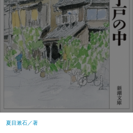
夏目漱石／著