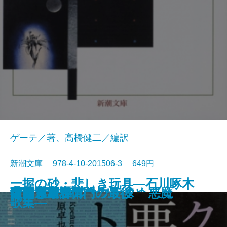
ゲーテ／著、高橋健二／編訳
新潮文庫 978-4-10-201506-3 649円
一握の砂・悲しき玩具―石川啄木
愛と死
絵のない絵本
田舎教師
変身
硝子戸の中
田園交響楽
倫敦塔・幻影の盾
光あるうち光の中を歩め
真理先生
ゲーテ格言集
クロイツェル・ソナタ 悪魔
行人
人間ぎらい
蒲団・重右衛門の最後
こころ
白鯨〔下〕
白鯨〔上〕
彼岸過迄
ぼく東綺譚
歌集―