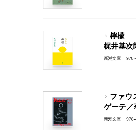
檸檬
梶井基次
新潮文庫 978-4
ファウ
ゲーテ／
新潮文庫 978-4