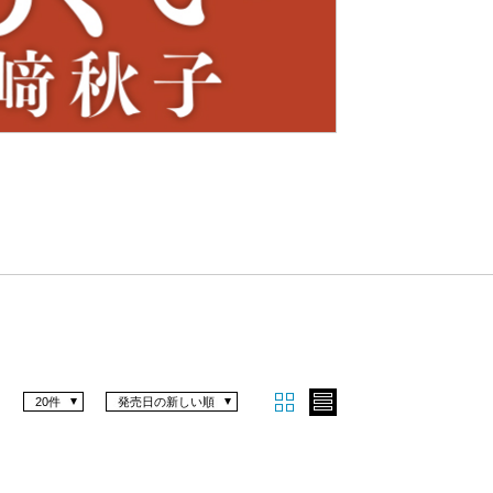
Nex
t
20件
発売日の新しい順