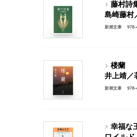
藤村詩
島崎藤村
新潮文庫 978-4
楼蘭
井上靖／
新潮文庫 978-4
幸福な
ワイルド