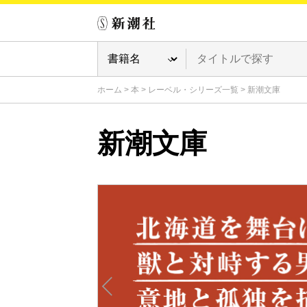
ホーム
>
本
>
レーベル・シリーズ一覧
>
新潮文庫
新潮文庫