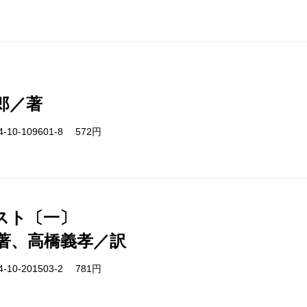
郎／著
-10-109601-8 572円
スト〔一〕
著、高橋義孝／訳
-10-201503-2 781円