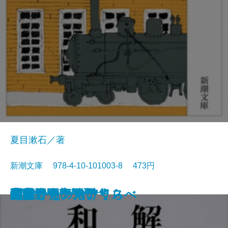
夏目漱石／著
新潮文庫 978-4-10-101003-8 473円
猟銃・闘牛
ヴェルレーヌ詩集
草枕
斜陽
高村光太郎詩集
歌行燈・高野聖
土
真実一路
老妓抄
坊っちゃん
和解
ヰタ・セクスアリス
出家とその弟子
にごりえ・たけくらべ
武蔵野
白痴
青年
雁
それから
門