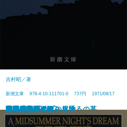
吉村昭／著
新潮文庫 978-4-10-111701-0 737円 1971/08/17
アメリカひじき・火垂るの墓
国盗り物語〔三〕
国盗り物語〔四〕
悪霊〔下〕
悪霊〔上〕
国盗り物語〔一〕
国盗り物語〔二〕
黒い画集
日常生活の冒険
戦艦武蔵
夏の夜の夢・あらし
青の時代
日本三文オペラ
青春の蹉跌
ボッコちゃん
点と線
城
眼の壁
船乗りクプクプの冒険
荒野のおおかみ