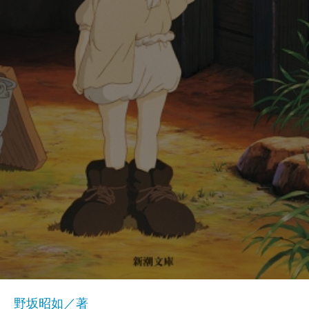
野坂昭如／著