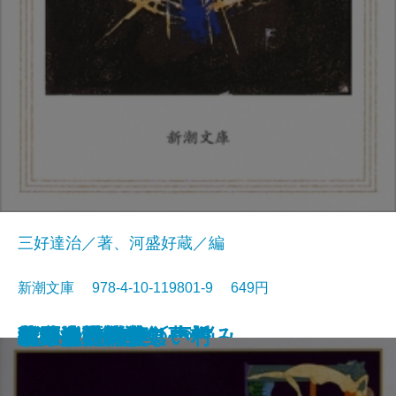
三好達治／著、河盛好蔵／編
新潮文庫 978-4-10-119801-9 649円
孤独な散歩者の夢想
ゲーテ詩集
脂肪の塊・テリエ館
パルムの僧院〔下〕
巴里の憂鬱
若きウェルテルの悩み
ハイネ詩集
女の一生
パルムの僧院〔上〕
三好達治詩集
バイロン詩集
春琴抄
風立ちぬ・美しい村
ヴィヨンの妻
北原白秋詩集
萩原朔太郎詩集
ヘッセ詩集
春の嵐
椿姫
春