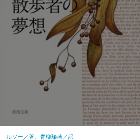
ルソー／著、青柳瑞穂／訳