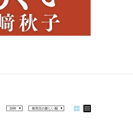
Nex
t
20件
発売日の新しい順