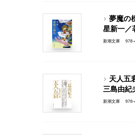
夢魔の
星新一／
新潮文庫 978-4-
天人五
三島由紀
新潮文庫 978-4-