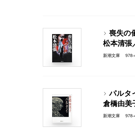
喪失の
松本清張
新潮文庫 978-4-
パルタ
倉橋由美
新潮文庫 978-4-