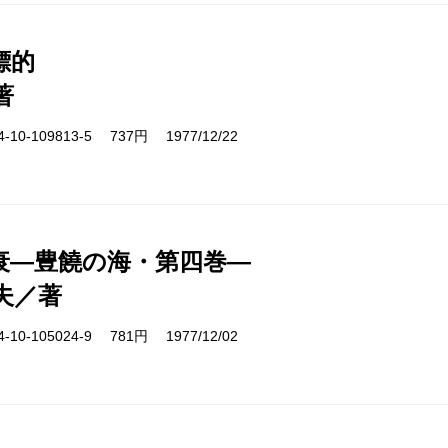
標的
著
10-109813-5 737円 1977/12/22
衰―豊饒の海・第四巻―
夫／著
10-105024-9 781円 1977/12/02