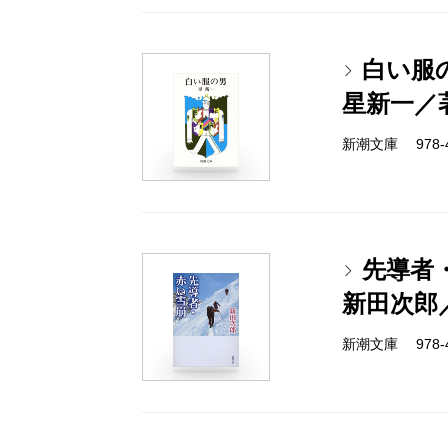
白い服
星新一／
新潮文庫 978-4-
先導者
新田次郎
新潮文庫 978-4-