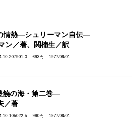
の情熱―シュリーマン自伝―
マン／著、関楠生／訳
10-207901-0 693円 1977/09/01
豊饒の海・第二巻―
夫／著
10-105022-5 990円 1977/09/01