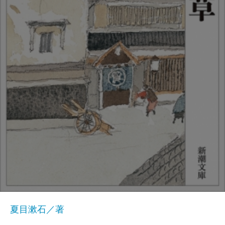
夏目漱石／著