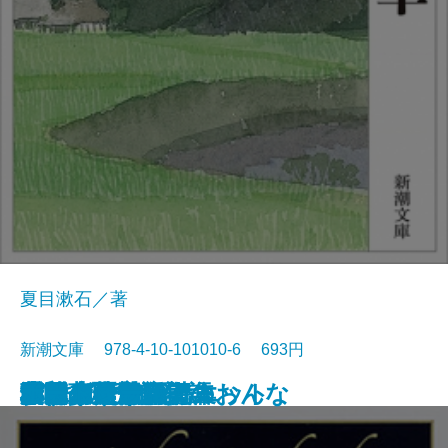
夏目漱石／著
新潮文庫 978-4-10-101010-6 693円
浮雲
卍(まんじ)
デミアン
車輪の下
道草
十五少年漂流記
小川未明童話集
ロミオとジュリエット
蓼喰う虫
虞美人草
ランボー詩集
愛する人達
津軽
猫と庄造と二人のおんな
田園の憂鬱
吉野葛・盲目物語
オセロー
ガリヴァ旅行記
ふらんす物語
ボードレール詩集