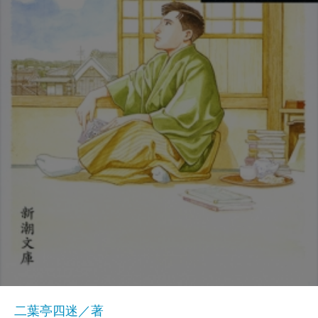
二葉亭四迷／著