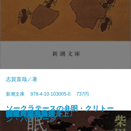
志賀直哉／著
新潮文庫 978-4-10-103005-0 737円
ソークラテースの弁明・クリトー
蜘蛛の糸・杜子春
奉教人の死
戯作三昧・一塊の土
侏儒の言葉・西方の人
鍵・瘋癲老人日記
泥棒日記
留学
清兵衛と瓢箪・網走まで
饗宴
小僧の神様・城の崎にて
眠狂四郎独歩行〔下〕
羅生門・鼻
眠狂四郎独歩行〔上〕
山椒大夫・高瀬舟
女徳
室生犀星詩集
性的人間
阿部一族・舞姫
おとうと
ン・パイドーン