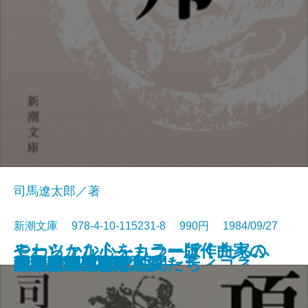
司馬遼太郎／著
新潮文庫 978-4-10-115231-8 990円 1984/09/27
モーツァルト―カラー版作曲家の
やわらかな心をもつ―ぼくたちふ
光る壁画
男の作法
エロチック街道
朝顔草紙
積木の箱〔上〕
積木の箱〔下〕
オイディプス王・アンティゴネ
項羽と劉邦〔上〕
項羽と劉邦〔中〕
項羽と劉邦〔下〕
孤剣 用心棒日月抄
私家版 日本語文法
ユタとふしぎな仲間たち
真田騒動―恩田木工―
同時代ゲーム
笑う月
遠い日の戦争
硫黄島に死す
生涯―
たりの運・鈍・根―