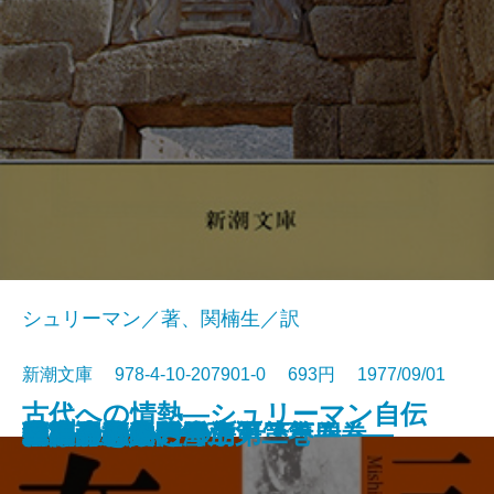
シュリーマン／著、関楠生／訳
新潮文庫 978-4-10-207901-0 693円 1977/09/01
古代への情熱―シュリーマン自伝
喪失の儀礼
パルタイ
夢魔の標的
天人五衰―豊饒の海・第四巻―
海流のなかの島々〔上〕
海流のなかの島々〔下〕
暁の寺―豊饒の海・第三巻―
果心居士の幻術
百万ドルをとり返せ！
奔馬―豊饒の海・第二巻―
白い服の男
先導者・赤い雪崩
午後の恐竜
彼の生きかた
巨人の磯
宇宙のあいさつ
精神分析入門〔上〕
精神分析入門〔下〕
幸福論
―