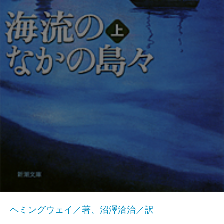
ヘミングウェイ／著、沼澤洽治／訳