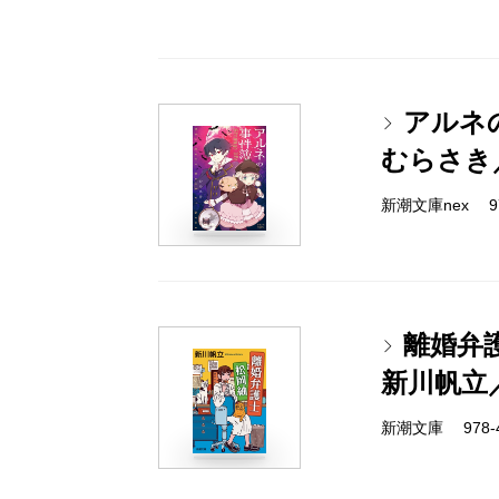
アルネの事
むらさき
新潮文庫nex 978
離婚弁
新川帆立
新潮文庫 978-4-