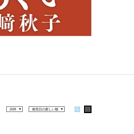
Nex
t
20件
発売日の新しい順