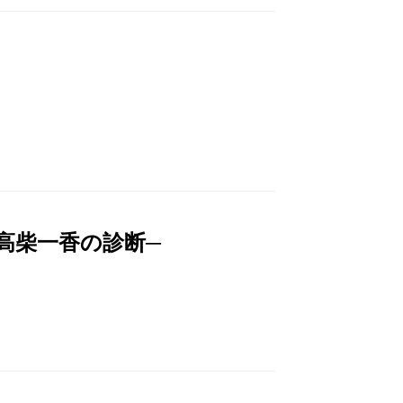
高柴一香の診断─