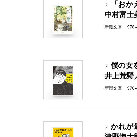
「おか
中村富士
新潮文庫 978-4-
僕の女
井上荒野
新潮文庫 978-4-
かれが
津野海太