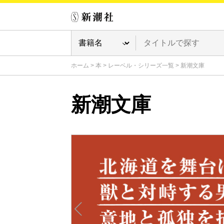
ホーム
>
本
>
レーベル・シリーズ一覧
>
新潮文庫
新潮文庫