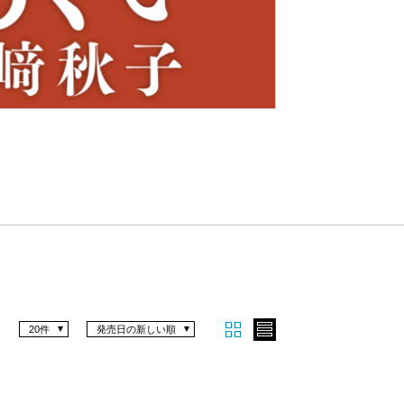
Nex
t
20件
発売日の新しい順