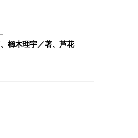
─
著、櫛木理宇／著、芦花