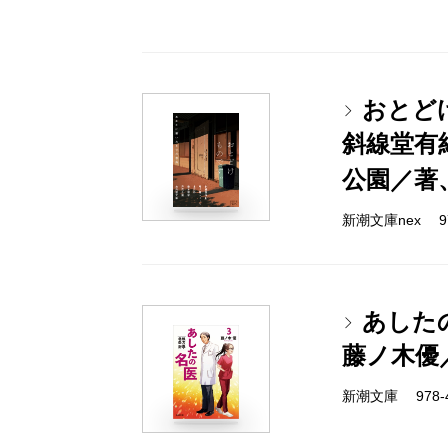
おとど
斜線堂有
公園／著
新潮文庫nex 978
あした
藤ノ木優
新潮文庫 978-4-