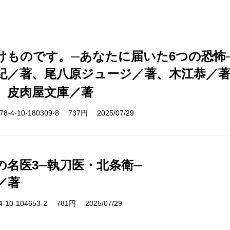
けものです。─あなたに届いた6つの恐怖
紀／著、尾八原ジュージ／著、木江恭／
、皮肉屋文庫／著
-4-10-180309-8 737円 2025/07/29
の名医3─執刀医・北条衛─
／著
10-104653-2 781円 2025/07/29