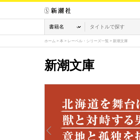
ホーム
>
本
>
レーベル・シリーズ一覧
>
新潮文庫
新潮文庫