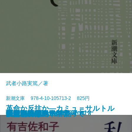
武者小路実篤／著
新潮文庫 978-4-10-105713-2 825円
革命か反抗か―カミュ＝サルトル
けものたちは故郷をめざす
エロ事師たち
恋愛論
藤十郎の恋・恩讐の彼方に
華岡青洲の妻
地下室の手記
一千一秒物語
人斬り以蔵
人生論・愛について
私は忘れない
夢判断〔上〕
夢判断〔下〕
金色夜叉
ペスト
李陵・山月記
マクベス
機械・春は馬車に乗って
刺青・秘密
シーシュポスの神話
論争―