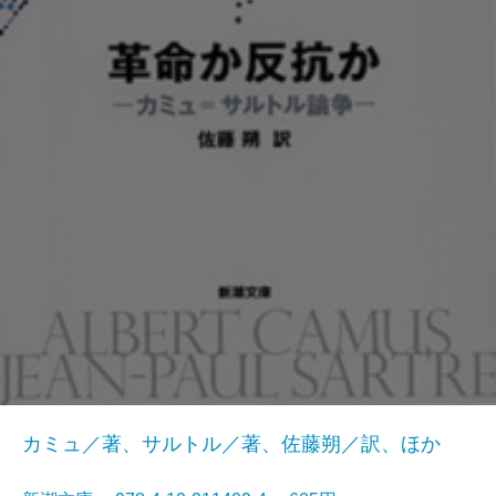
カミュ／著、サルトル／著、佐藤朔／訳、ほか