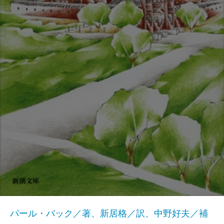
パール・バック／著、新居格／訳、中野好夫／補