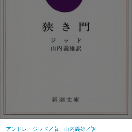
アンドレ・ジッド／著、山内義雄／訳