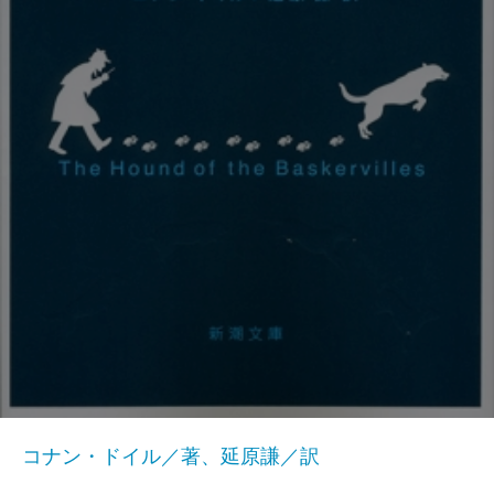
コナン・ドイル／著、延原謙／訳