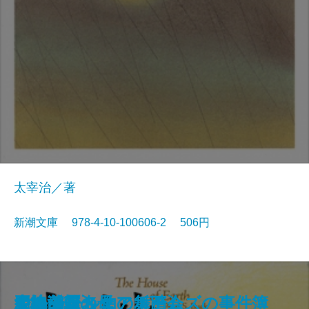
太宰治／著
新潮文庫 978-4-10-100606-2 506円
狭き門
天の夕顔
夕鶴・彦市ばなし
善悪の彼岸
バスカヴィル家の犬
盗賊
野火
博物誌
フランダースの犬
走れメロス
大地〔四〕
大地〔三〕
大地〔二〕
ジェーン・エア〔下〕
大地〔一〕
四つの署名
悪の華
シャーロック・ホームズの事件簿
少将滋幹の母
ドルジェル伯の舞踏会