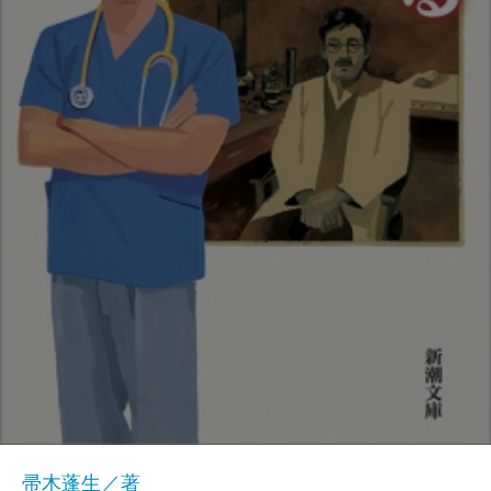
帚木蓬生／著