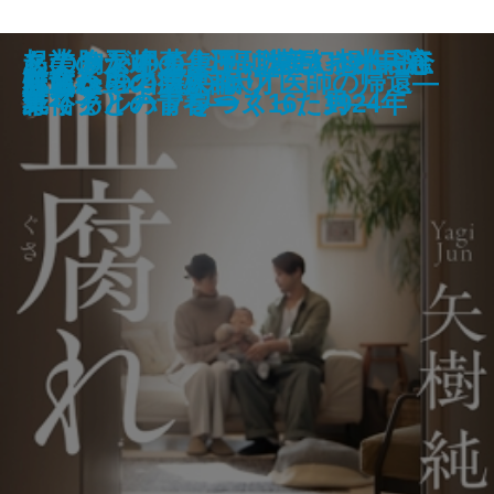
名探偵の顔が良い―天草茅夢のジ
起業の天才！―江副浩正 8兆円企
あの胸が岬のように遠かった―河
このサンドイッチ、マヨネーズ忘
タナトスの蒐集匣 -耽美幻想作品
花と火の帝〔上〕
花と火の帝〔下〕
こいごころ
飢餓俳優 菅原文太伝
告発者〔上〕
告発者〔下〕
おちゃめなパティ
若草物語
邯鄲の島遥かなり〔中〕
血腐れ
あしたの名医2―天才医師の帰還―
敗北からの芸人論
チェレンコフの眠り
花散る里の病棟
灯台へ
ャンクな事件簿―
業リクルートをつくった男―
野裕子との青春―
れてる ハプワース16、1924年
集-